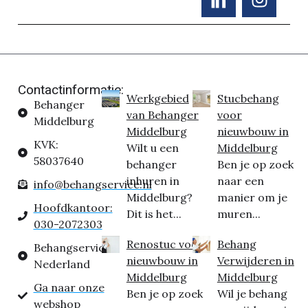
Contactinformatie:
Werkgebied
Stucbehang
Behanger
van Behanger
voor
Middelburg
Middelburg
nieuwbouw in
KVK:
Wilt u een
Middelburg
58037640
behanger
Ben je op zoek
inhuren in
naar een
info@behangservice.nl
Middelburg?
manier om je
Hoofdkantoor:
Dit is het...
muren...
030-2072303
Renostuc voor
Behang
Behangservice
nieuwbouw in
Verwijderen in
Nederland
Middelburg
Middelburg
Ga naar onze
Ben je op zoek
Wil je behang
webshop