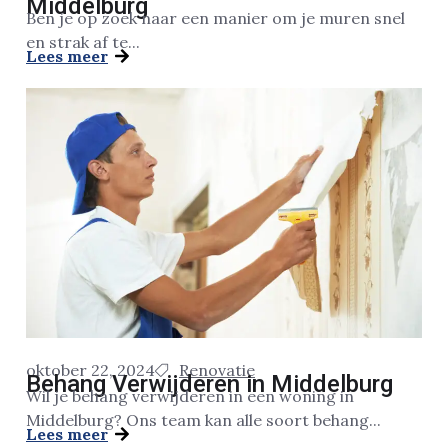
Middelburg
Ben je op zoek naar een manier om je muren snel
en strak af te...
Lees meer
oktober 22, 2024
Renovatie
Behang Verwijderen in Middelburg
Wil je behang verwijderen in een woning in
Middelburg? Ons team kan alle soort behang...
Lees meer