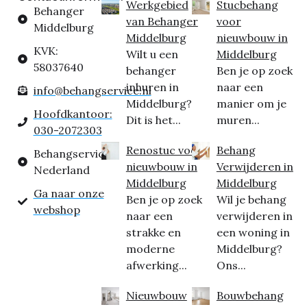
Werkgebied
Stucbehang
Behanger
van Behanger
voor
Middelburg
Middelburg
nieuwbouw in
KVK:
Wilt u een
Middelburg
58037640
behanger
Ben je op zoek
inhuren in
naar een
info@behangservice.nl
Middelburg?
manier om je
Hoofdkantoor:
Dit is het...
muren...
030-2072303
Renostuc voor
Behang
Behangservice
nieuwbouw in
Verwijderen in
Nederland
Middelburg
Middelburg
Ga naar onze
Ben je op zoek
Wil je behang
webshop
naar een
verwijderen in
strakke en
een woning in
moderne
Middelburg?
afwerking...
Ons...
Nieuwbouw
Bouwbehang