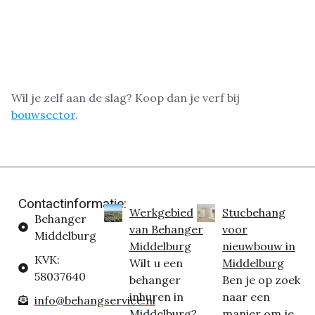
Wil je zelf aan de slag? Koop dan je verf bij
bouwsector
.
Contactinformatie:
Werkgebied
Stucbehang
Behanger
van Behanger
voor
Middelburg
Middelburg
nieuwbouw in
KVK:
Wilt u een
Middelburg
58037640
behanger
Ben je op zoek
inhuren in
naar een
info@behangservice.nl
Middelburg?
manier om je