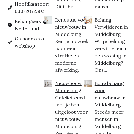
Hoofdkantoor:
Dit is het...
muren...
030-2072303
Renostuc voor
Behang
Behangservice
nieuwbouw in
Verwijderen in
Nederland
Middelburg
Middelburg
Ga naar onze
Ben je op zoek
Wil je behang
webshop
naar een
verwijderen in
strakke en
een woning in
moderne
Middelburg?
afwerking...
Ons...
Nieuwbouw
Bouwbehang
Middelburg
voor
Gefeliciteerd
nieuwbouw in
met je bent
Middelburg
uitgeloot voor
Steeds meer
nieuwbouw
mensen in
Middelburg!
Middelburg
Een nieuw...
zien de