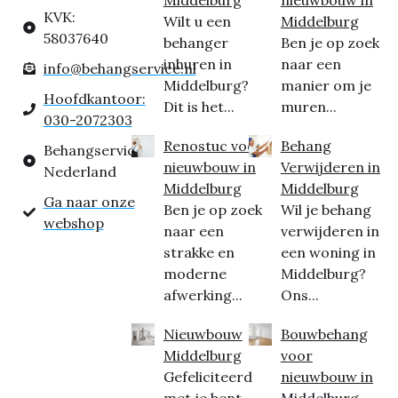
KVK:
Wilt u een
Middelburg
58037640
behanger
Ben je op zoek
inhuren in
naar een
info@behangservice.nl
Middelburg?
manier om je
Hoofdkantoor:
Dit is het...
muren...
030-2072303
Renostuc voor
Behang
Behangservice
nieuwbouw in
Verwijderen in
Nederland
Middelburg
Middelburg
Ga naar onze
Ben je op zoek
Wil je behang
webshop
naar een
verwijderen in
strakke en
een woning in
moderne
Middelburg?
afwerking...
Ons...
Nieuwbouw
Bouwbehang
Middelburg
voor
Gefeliciteerd
nieuwbouw in
met je bent
Middelburg