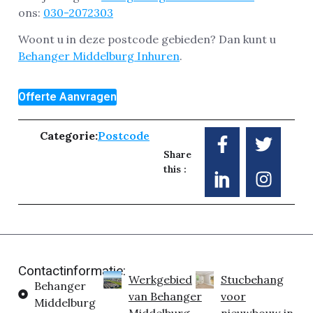
ons:
030-2072303
Woont u in deze postcode gebieden? Dan kunt u
Behanger Middelburg Inhuren
.
Offerte Aanvragen
Categorie:
Postcode
Share
this :
Contactinformatie:
Werkgebied
Stucbehang
Behanger
van Behanger
voor
Middelburg
Middelburg
nieuwbouw in