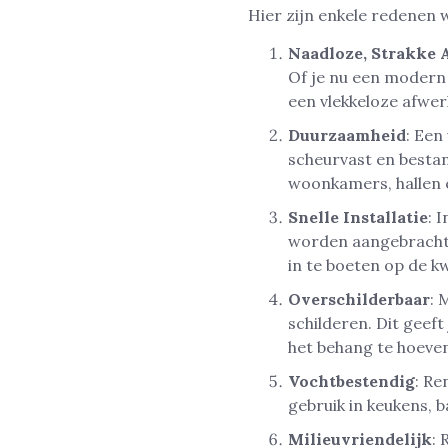
Hier zijn enkele redenen 
Naadloze, Strakke 
Of je nu een modern 
een vlekkeloze afwer
Duurzaamheid
: Een
scheurvast en bestan
woonkamers, hallen 
Snelle Installatie
: 
worden aangebracht. 
in te boeten op de kw
Overschilderbaar
: 
schilderen. Dit geef
het behang te hoeve
Vochtbestendig
: Re
gebruik in keukens, 
Milieuvriendelijk
: 