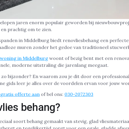
fgelopen jaren enorm populair geworden bij nieuwbouwproj
 en prachtig om te zien.
spanden in Middelburg biedt renovliesbehang een perfecte
naadloze muren zonder het gedoe van traditioneel stucwer
woning in Middelburg
woont of bezig bent met een renova
nele, moderne uitstraling die jarenlang meegaat.
zo bijzonder? En waarom zou je dit door een professional
me gids leer je alles over de voordelen ervan voor jouw wo
gratis offerte aan
of bel ons:
030-2072303
vlies behang?
eciaal soort behang gemaakt van stevig, glad vliesmateriaa
bergt en tegelijkertijd zorgt voor een egale, gladde afwe