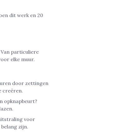
doen dit werk en 20
 Van particuliere
voor elke muur.
euren door zettingen
e creëren.
een opknapbeurt?
lazen.
itstraling voor
elang zijn.