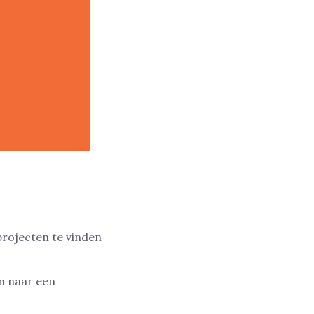
n
projecten te vinden
jn naar een