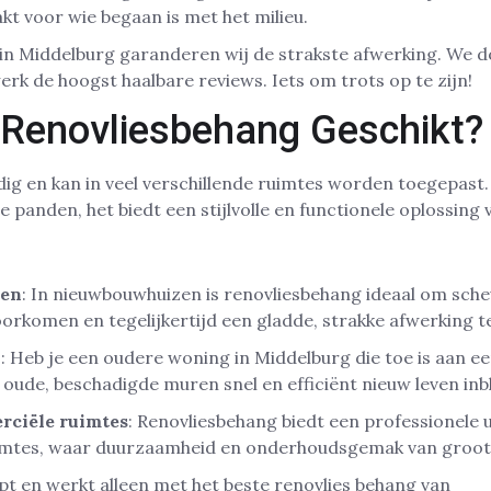
t voor wie begaan is met het milieu.
st in Middelburg garanderen wij de strakste afwerking. We 
erk de hoogst haalbare reviews. Iets om trots op te zijn!
 Renovliesbehang Geschikt?
dig en kan in veel verschillende ruimtes worden toegepast.
panden, het biedt een stijlvolle en functionele oplossing 
en
: In nieuwbouwhuizen is renovliesbehang ideaal om sch
orkomen en tegelijkertijd een gladde, strakke afwerking t
n
: Heb je een oudere woning in Middelburg die toe is aan 
oude, beschadigde muren snel en efficiënt nieuw leven inb
rciële ruimtes
: Renovliesbehang biedt een professionele u
mtes, waar duurzaamheid en onderhoudsgemak van groot b
t en werkt alleen met het beste renovlies behang van