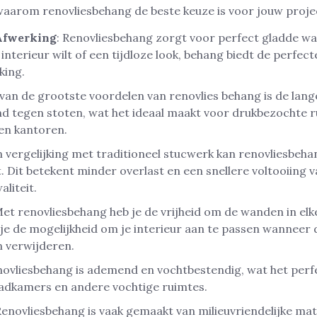
waarom renovliesbehang de beste keuze is voor jouw proje
Afwerking
: Renovliesbehang zorgt voor perfect gladde w
interieur wilt of een tijdloze look, behang biedt de perfe
king.
 van de grootste voordelen van renovlies behang is de lang
d tegen stoten, wat het ideaal maakt voor drukbezochte r
en kantoren.
In vergelijking met traditioneel stucwerk kan renovliesbehan
Dit betekent minder overlast en een snellere voltooiing v
aliteit.
Met renovliesbehang heb je de vrijheid om de wanden in elk
t je de mogelijkheid om je interieur aan te passen wanneer 
n verwijderen.
novliesbehang is ademend en vochtbestendig, wat het per
badkamers en andere vochtige ruimtes.
Renovliesbehang is vaak gemaakt van milieuvriendelijke mat