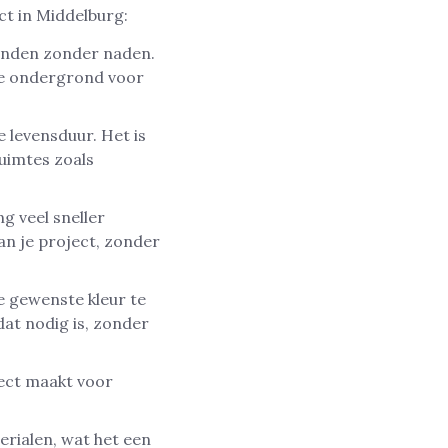
ct in Middelburg:
anden zonder naden.
cte ondergrond voor
e levensduur. Het is
uimtes zoals
g veel sneller
an je project, zonder
e gewenste kleur te
dat nodig is, zonder
fect maakt voor
erialen, wat het een