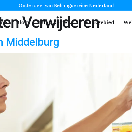
Onderdeel van Behangservice Nederland
en Verwijderen
me
Blog
Video Reviews
Werkgebied
We
n Middelburg