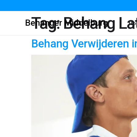
Tag:
Behang Lat
Behanger Middelburg
Ho
Behang Verwijderen i