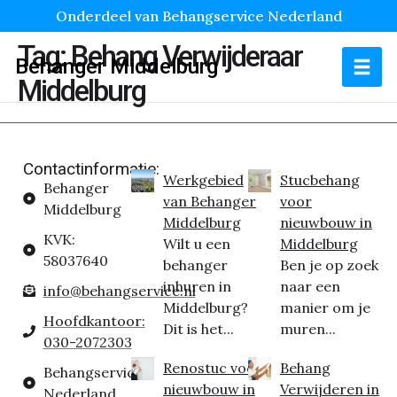
Onderdeel van Behangservice Nederland
Tag:
Behang Verwijderaar
Behanger Middelburg
Middelburg
Contactinformatie:
Werkgebied
Stucbehang
Behanger
van Behanger
voor
Middelburg
Middelburg
nieuwbouw in
KVK:
Wilt u een
Middelburg
58037640
behanger
Ben je op zoek
inhuren in
naar een
info@behangservice.nl
Middelburg?
manier om je
Hoofdkantoor:
Dit is het...
muren...
030-2072303
Renostuc voor
Behang
Behangservice
nieuwbouw in
Verwijderen in
Nederland