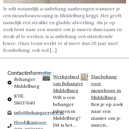
Je wilt natuurlijk scanbehang aanbrengen wanneer je
een nieuwbouwwoning in Middelburg krijgt. Het geeft
namelijk een strakke en gladde afwerking. Als je op
zoek bent naar een manier om je muren duurzaam en
strak af te werken, is scanbehang een uitstekende
keuze. Onze team werkt er al meer dan 20 jaar mee!
Scanbehang, ook wel […]
Contactinformatie:
Werkgebied
Stucbehang
Behanger
van Behanger
voor
Middelburg
Middelburg
nieuwbouw in
KVK:
Wilt u een
Middelburg
58037640
behanger
Ben je op zoek
inhuren in
naar een
info@behangservice.nl
Middelburg?
manier om je
Hoofdkantoor:
Dit is het...
muren...