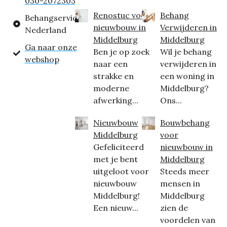
030-2072303
Renostuc voor
Behang
Behangservice
nieuwbouw in
Verwijderen in
Nederland
Middelburg
Middelburg
Ga naar onze
Ben je op zoek
Wil je behang
webshop
naar een
verwijderen in
strakke en
een woning in
moderne
Middelburg?
afwerking...
Ons...
Nieuwbouw
Bouwbehang
Middelburg
voor
Gefeliciteerd
nieuwbouw in
met je bent
Middelburg
uitgeloot voor
Steeds meer
nieuwbouw
mensen in
Middelburg!
Middelburg
Een nieuw...
zien de
voordelen van