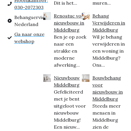
Hoofdkantoor:
Dit is het...
muren...
030-2072303
Renostuc voor
Behang
Behangservice
nieuwbouw in
Verwijderen in
Nederland
Middelburg
Middelburg
Ga naar onze
Ben je op zoek
Wil je behang
webshop
naar een
verwijderen in
strakke en
een woning in
moderne
Middelburg?
afwerking...
Ons...
Nieuwbouw
Bouwbehang
Middelburg
voor
Gefeliciteerd
nieuwbouw in
met je bent
Middelburg
uitgeloot voor
Steeds meer
nieuwbouw
mensen in
Middelburg!
Middelburg
Een nieuw...
zien de