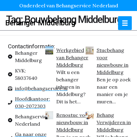
Onderdeel van Behangservice Nederland
Tag:
Bouwbehang Middelburg
Behanger Middelburg
Contactinformatie:
Werkgebied
Stucbehang
Behanger
van Behanger
voor
Middelburg
Middelburg
nieuwbouw in
KVK:
Wilt u een
Middelburg
58037640
behanger
Ben je op zoek
inhuren in
naar een
info@behangservice.nl
Middelburg?
manier om je
Hoofdkantoor:
Dit is het...
muren...
030-2072303
Renostuc voor
Behang
Behangservice
nieuwbouw in
Verwijderen in
Nederland
Middelburg
Middelburg
Ga naar onze