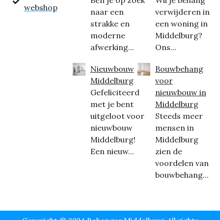
Ben je op zoek
Wil je behang
webshop
naar een
verwijderen in
strakke en
een woning in
moderne
Middelburg?
afwerking...
Ons...
Nieuwbouw
Bouwbehang
Middelburg
voor
Gefeliciteerd
nieuwbouw in
met je bent
Middelburg
uitgeloot voor
Steeds meer
nieuwbouw
mensen in
Middelburg!
Middelburg
Een nieuw...
zien de
voordelen van
bouwbehang...