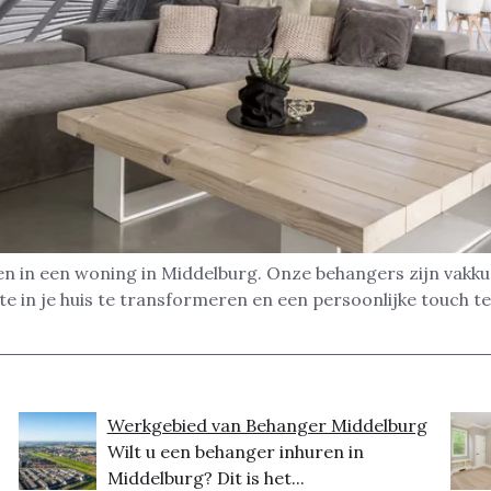
n in een woning in Middelburg. Onze behangers zijn vakk
 in je huis te transformeren en een persoonlijke touch te 
Werkgebied van Behanger Middelburg
Wilt u een behanger inhuren in
Middelburg? Dit is het...