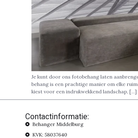
Je kunt door ons fotobehang laten aanbrenge
behang is een prachtige manier om elke ruimte
kiest voor een indrukwekkend landschap, […]
Contactinformatie:
Behanger Middelburg
KVK: 58037640