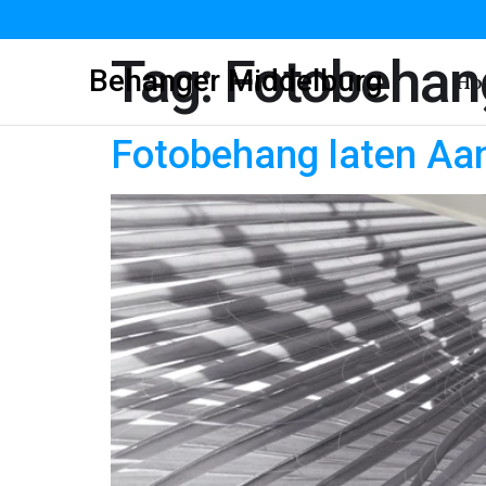
Tag:
Fotobehan
Behanger Middelburg
Ho
Fotobehang laten Aa