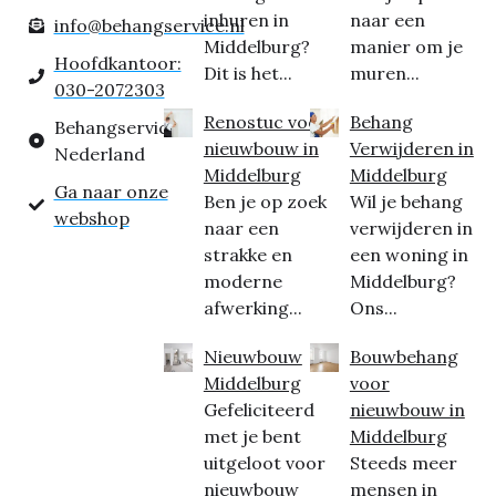
inhuren in
naar een
info@behangservice.nl
Middelburg?
manier om je
Hoofdkantoor:
Dit is het...
muren...
030-2072303
Renostuc voor
Behang
Behangservice
nieuwbouw in
Verwijderen in
Nederland
Middelburg
Middelburg
Ga naar onze
Ben je op zoek
Wil je behang
webshop
naar een
verwijderen in
strakke en
een woning in
moderne
Middelburg?
afwerking...
Ons...
Nieuwbouw
Bouwbehang
Middelburg
voor
Gefeliciteerd
nieuwbouw in
met je bent
Middelburg
uitgeloot voor
Steeds meer
nieuwbouw
mensen in