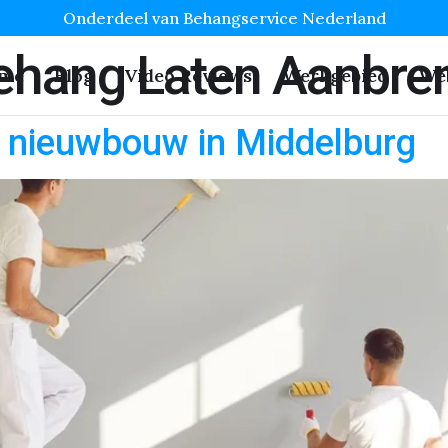
Onderdeel van Behangservice Nederland
behang Laten Aanbre
me
Blog
Video Reviews
Werkgebied
We
r nieuwbouw in Middelburg