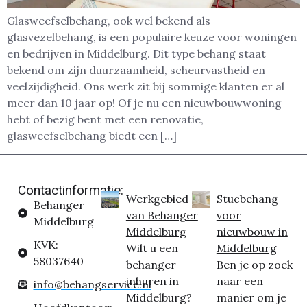
Glasweefselbehang, ook wel bekend als
glasvezelbehang, is een populaire keuze voor woningen
en bedrijven in Middelburg. Dit type behang staat
bekend om zijn duurzaamheid, scheurvastheid en
veelzijdigheid. Ons werk zit bij sommige klanten er al
meer dan 10 jaar op! Of je nu een nieuwbouwwoning
hebt of bezig bent met een renovatie,
glasweefselbehang biedt een […]
Contactinformatie:
Werkgebied
Stucbehang
Behanger
van Behanger
voor
Middelburg
Middelburg
nieuwbouw in
KVK:
Wilt u een
Middelburg
58037640
behanger
Ben je op zoek
inhuren in
naar een
info@behangservice.nl
Middelburg?
manier om je