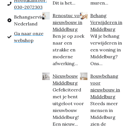
Hoofdkantoor:
Dit is het...
muren...
030-2072303
Renostuc voor
Behang
Behangservice
nieuwbouw in
Verwijderen in
Nederland
Middelburg
Middelburg
Ga naar onze
Ben je op zoek
Wil je behang
webshop
naar een
verwijderen in
strakke en
een woning in
moderne
Middelburg?
afwerking...
Ons...
Nieuwbouw
Bouwbehang
Middelburg
voor
Gefeliciteerd
nieuwbouw in
met je bent
Middelburg
uitgeloot voor
Steeds meer
nieuwbouw
mensen in
Middelburg!
Middelburg
Een nieuw...
zien de