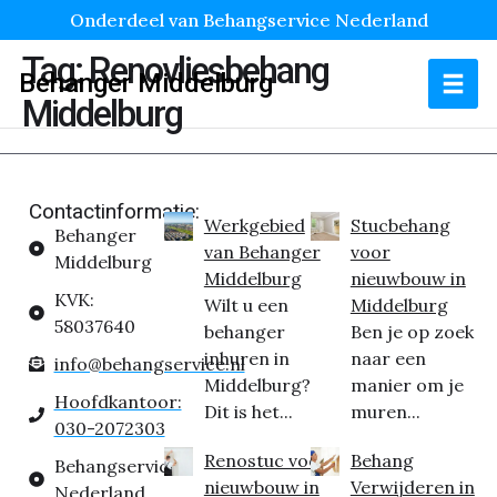
Onderdeel van Behangservice Nederland
Tag:
Renovliesbehang
Behanger Middelburg
Middelburg
Contactinformatie:
Werkgebied
Stucbehang
Behanger
van Behanger
voor
Middelburg
Middelburg
nieuwbouw in
KVK:
Wilt u een
Middelburg
58037640
behanger
Ben je op zoek
inhuren in
naar een
info@behangservice.nl
Middelburg?
manier om je
Hoofdkantoor:
Dit is het...
muren...
030-2072303
Renostuc voor
Behang
Behangservice
nieuwbouw in
Verwijderen in
Nederland