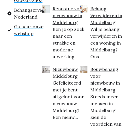
030-2072303
Renostuc voor
Behang
Behangservice
nieuwbouw in
Verwijderen in
Nederland
Middelburg
Middelburg
Ga naar onze
Ben je op zoek
Wil je behang
webshop
naar een
verwijderen in
strakke en
een woning in
moderne
Middelburg?
afwerking...
Ons...
Nieuwbouw
Bouwbehang
Middelburg
voor
Gefeliciteerd
nieuwbouw in
met je bent
Middelburg
uitgeloot voor
Steeds meer
nieuwbouw
mensen in
Middelburg!
Middelburg
Een nieuw...
zien de
voordelen van