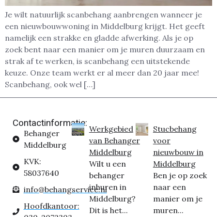
Je wilt natuurlijk scanbehang aanbrengen wanneer je
een nieuwbouwwoning in Middelburg krijgt. Het geeft
namelijk een strakke en gladde afwerking. Als je op
zoek bent naar een manier om je muren duurzaam en
strak af te werken, is scanbehang een uitstekende
keuze. Onze team werkt er al meer dan 20 jaar mee!
Scanbehang, ook wel […]
Contactinformatie:
Werkgebied
Stucbehang
Behanger
van Behanger
voor
Middelburg
Middelburg
nieuwbouw in
KVK:
Wilt u een
Middelburg
58037640
behanger
Ben je op zoek
inhuren in
naar een
info@behangservice.nl
Middelburg?
manier om je
Hoofdkantoor:
Dit is het...
muren...