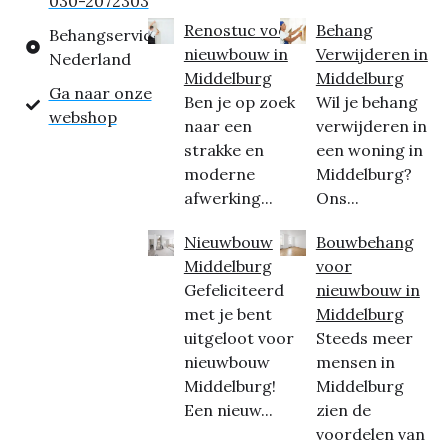
030-2072303
Renostuc voor
Behang
Behangservice
nieuwbouw in
Verwijderen in
Nederland
Middelburg
Middelburg
Ga naar onze
Ben je op zoek
Wil je behang
webshop
naar een
verwijderen in
strakke en
een woning in
moderne
Middelburg?
afwerking...
Ons...
Nieuwbouw
Bouwbehang
Middelburg
voor
Gefeliciteerd
nieuwbouw in
met je bent
Middelburg
uitgeloot voor
Steeds meer
nieuwbouw
mensen in
Middelburg!
Middelburg
Een nieuw...
zien de
voordelen van