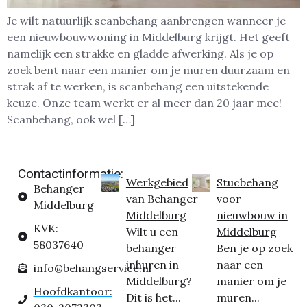
Je wilt natuurlijk scanbehang aanbrengen wanneer je
een nieuwbouwwoning in Middelburg krijgt. Het geeft
namelijk een strakke en gladde afwerking. Als je op
zoek bent naar een manier om je muren duurzaam en
strak af te werken, is scanbehang een uitstekende
keuze. Onze team werkt er al meer dan 20 jaar mee!
Scanbehang, ook wel […]
Contactinformatie:
Werkgebied
Stucbehang
Behanger
van Behanger
voor
Middelburg
Middelburg
nieuwbouw in
KVK:
Wilt u een
Middelburg
58037640
behanger
Ben je op zoek
inhuren in
naar een
info@behangservice.nl
Middelburg?
manier om je
Hoofdkantoor:
Dit is het...
muren...