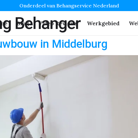
Onderdeel van Behangservice Nederland
g Behanger
me
Blog
Video Reviews
Werkgebied
We
uwbouw in Middelburg