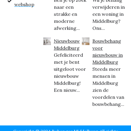
Ben je op zoek
Wil je behang
webshop
naar een
verwijderen in
strakke en
een woning in
moderne
Middelburg?
afwerking...
Ons...
Nieuwbouw
Bouwbehang
Middelburg
voor
Gefeliciteerd
nieuwbouw in
met je bent
Middelburg
uitgeloot voor
Steeds meer
nieuwbouw
mensen in
Middelburg!
Middelburg
Een nieuw...
zien de
voordelen van
bouwbehang...