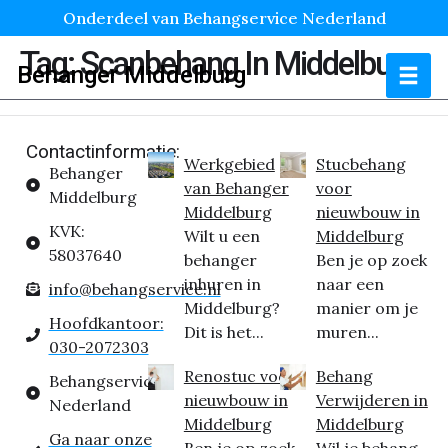
Onderdeel van Behangservice Nederland
Tag:
Scanbehang In Middelburg
Behanger Middelburg
Contactinformatie:
Werkgebied
Stucbehang
Behanger
van Behanger
voor
Middelburg
Middelburg
nieuwbouw in
KVK:
Wilt u een
Middelburg
58037640
behanger
Ben je op zoek
inhuren in
naar een
info@behangservice.nl
Middelburg?
manier om je
Hoofdkantoor:
Dit is het...
muren...
030-2072303
Renostuc voor
Behang
Behangservice
nieuwbouw in
Verwijderen in
Nederland
Middelburg
Middelburg
Ga naar onze