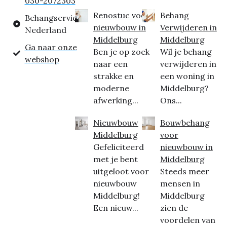
030-2072303
Renostuc voor
Behang
Behangservice
nieuwbouw in
Verwijderen in
Nederland
Middelburg
Middelburg
Ga naar onze
Ben je op zoek
Wil je behang
webshop
naar een
verwijderen in
strakke en
een woning in
moderne
Middelburg?
afwerking...
Ons...
Nieuwbouw
Bouwbehang
Middelburg
voor
Gefeliciteerd
nieuwbouw in
met je bent
Middelburg
uitgeloot voor
Steeds meer
nieuwbouw
mensen in
Middelburg!
Middelburg
Een nieuw...
zien de
voordelen van