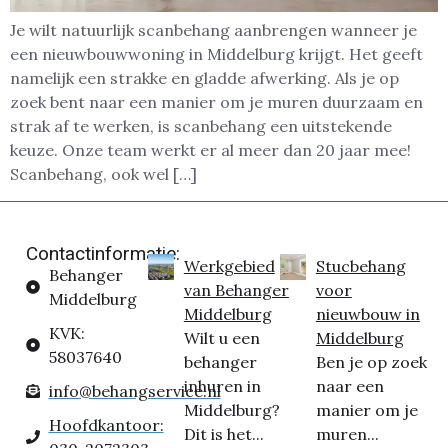
Je wilt natuurlijk scanbehang aanbrengen wanneer je
een nieuwbouwwoning in Middelburg krijgt. Het geeft
namelijk een strakke en gladde afwerking. Als je op
zoek bent naar een manier om je muren duurzaam en
strak af te werken, is scanbehang een uitstekende
keuze. Onze team werkt er al meer dan 20 jaar mee!
Scanbehang, ook wel […]
Contactinformatie:
Werkgebied
Stucbehang
Behanger
van Behanger
voor
Middelburg
Middelburg
nieuwbouw in
KVK:
Wilt u een
Middelburg
58037640
behanger
Ben je op zoek
inhuren in
naar een
info@behangservice.nl
Middelburg?
manier om je
Hoofdkantoor:
Dit is het...
muren...