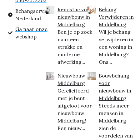
030-2072303
Renostuc voor
Behang
Behangservice
nieuwbouw in
Verwijderen in
Nederland
Middelburg
Middelburg
Ga naar onze
Ben je op zoek
Wil je behang
webshop
naar een
verwijderen in
strakke en
een woning in
moderne
Middelburg?
afwerking...
Ons...
Nieuwbouw
Bouwbehang
Middelburg
voor
Gefeliciteerd
nieuwbouw in
met je bent
Middelburg
uitgeloot voor
Steeds meer
nieuwbouw
mensen in
Middelburg!
Middelburg
Een nieuw...
zien de
voordelen van