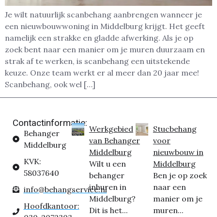
Je wilt natuurlijk scanbehang aanbrengen wanneer je
een nieuwbouwwoning in Middelburg krijgt. Het geeft
namelijk een strakke en gladde afwerking. Als je op
zoek bent naar een manier om je muren duurzaam en
strak af te werken, is scanbehang een uitstekende
keuze. Onze team werkt er al meer dan 20 jaar mee!
Scanbehang, ook wel […]
Contactinformatie:
Werkgebied
Stucbehang
Behanger
van Behanger
voor
Middelburg
Middelburg
nieuwbouw in
KVK:
Wilt u een
Middelburg
58037640
behanger
Ben je op zoek
inhuren in
naar een
info@behangservice.nl
Middelburg?
manier om je
Hoofdkantoor:
Dit is het...
muren...