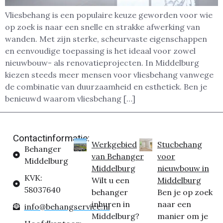
Vliesbehang is een populaire keuze geworden voor wie
op zoek is naar een snelle en strakke afwerking van
wanden. Met zijn sterke, scheurvaste eigenschappen
en eenvoudige toepassing is het ideaal voor zowel
nieuwbouw- als renovatieprojecten. In Middelburg
kiezen steeds meer mensen voor vliesbehang vanwege
de combinatie van duurzaamheid en esthetiek. Ben je
benieuwd waarom vliesbehang […]
Contactinformatie:
Werkgebied
Stucbehang
Behanger
van Behanger
voor
Middelburg
Middelburg
nieuwbouw in
KVK:
Wilt u een
Middelburg
58037640
behanger
Ben je op zoek
inhuren in
naar een
info@behangservice.nl
Middelburg?
manier om je