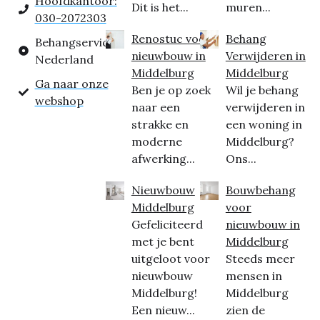
Hoofdkantoor:
Dit is het...
muren...
030-2072303
Renostuc voor
Behang
Behangservice
nieuwbouw in
Verwijderen in
Nederland
Middelburg
Middelburg
Ga naar onze
Ben je op zoek
Wil je behang
webshop
naar een
verwijderen in
strakke en
een woning in
moderne
Middelburg?
afwerking...
Ons...
Nieuwbouw
Bouwbehang
Middelburg
voor
Gefeliciteerd
nieuwbouw in
met je bent
Middelburg
uitgeloot voor
Steeds meer
nieuwbouw
mensen in
Middelburg!
Middelburg
Een nieuw...
zien de