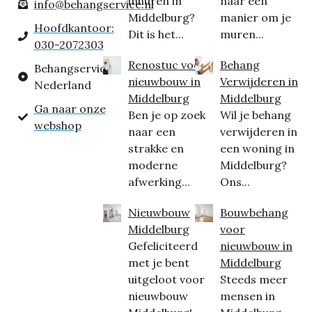
inhuren in
naar een
info@behangservice.nl
Middelburg?
manier om je
Hoofdkantoor:
Dit is het...
muren...
030-2072303
Renostuc voor
Behang
Behangservice
nieuwbouw in
Verwijderen in
Nederland
Middelburg
Middelburg
Ga naar onze
Ben je op zoek
Wil je behang
webshop
naar een
verwijderen in
strakke en
een woning in
moderne
Middelburg?
afwerking...
Ons...
Nieuwbouw
Bouwbehang
Middelburg
voor
Gefeliciteerd
nieuwbouw in
met je bent
Middelburg
uitgeloot voor
Steeds meer
nieuwbouw
mensen in