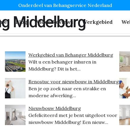
Onderdeel van Behangservice Nederland
ng Middelburg
me
Blog
Video Reviews
Werkgebied
We
Werkgebied van Behanger Middelburg
Wilt u een behanger inhuren in
Middelburg? Dit is het...
Renostuc voor nieuwbouw in Middelburg
Ben je op zoek naar een strakke en
moderne afwerking...
Nieuwbouw Middelburg
Gefeliciteerd met je bent uitgeloot voor
nieuwbouw Middelburg! Een nieuw...