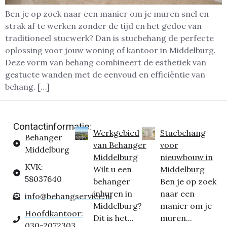
Ben je op zoek naar een manier om je muren snel en
strak af te werken zonder de tijd en het gedoe van
traditioneel stucwerk? Dan is stucbehang de perfecte
oplossing voor jouw woning of kantoor in Middelburg.
Deze vorm van behang combineert de esthetiek van
gestucte wanden met de eenvoud en efficiëntie van
behang. […]
Contactinformatie:
Werkgebied
Stucbehang
Behanger
van Behanger
voor
Middelburg
Middelburg
nieuwbouw in
KVK:
Wilt u een
Middelburg
58037640
behanger
Ben je op zoek
inhuren in
naar een
info@behangservice.nl
Middelburg?
manier om je
Hoofdkantoor:
Dit is het...
muren...
030-2072303