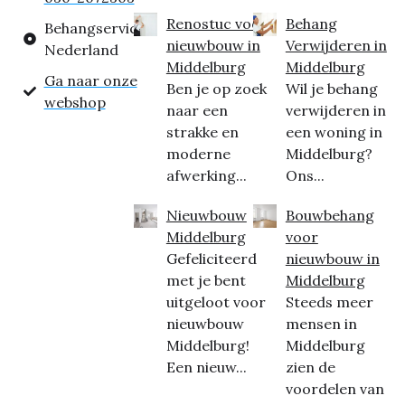
Renostuc voor
Behang
Behangservice
nieuwbouw in
Verwijderen in
Nederland
Middelburg
Middelburg
Ga naar onze
Ben je op zoek
Wil je behang
webshop
naar een
verwijderen in
strakke en
een woning in
moderne
Middelburg?
afwerking...
Ons...
Nieuwbouw
Bouwbehang
Middelburg
voor
Gefeliciteerd
nieuwbouw in
met je bent
Middelburg
uitgeloot voor
Steeds meer
nieuwbouw
mensen in
Middelburg!
Middelburg
Een nieuw...
zien de
voordelen van