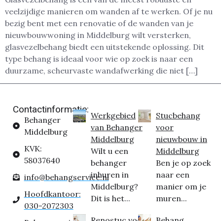
veelzijdige manieren om wanden af te werken. Of je nu
bezig bent met een renovatie of de wanden van je
nieuwbouwwoning in Middelburg wilt versterken,
glasvezelbehang biedt een uitstekende oplossing. Dit
type behang is ideaal voor wie op zoek is naar een
duurzame, scheurvaste wandafwerking die niet […]
Contactinformatie:
Werkgebied
Stucbehang
Behanger
van Behanger
voor
Middelburg
Middelburg
nieuwbouw in
KVK:
Wilt u een
Middelburg
58037640
behanger
Ben je op zoek
inhuren in
naar een
info@behangservice.nl
Middelburg?
manier om je
Hoofdkantoor:
Dit is het...
muren...
030-2072303
Renostuc voor
Behang