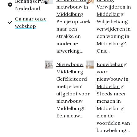
Behangservice
nieuwbouw in
Verwijderen in
Nederland
Middelburg
Middelburg
Ga naar onze
Ben je op zoek
Wil je behang
webshop
naar een
verwijderen in
strakke en
een woning in
moderne
Middelburg?
afwerking...
Ons...
Nieuwbouw
Bouwbehang
Middelburg
voor
Gefeliciteerd
nieuwbouw in
met je bent
Middelburg
uitgeloot voor
Steeds meer
nieuwbouw
mensen in
Middelburg!
Middelburg
Een nieuw...
zien de
voordelen van
bouwbehang...