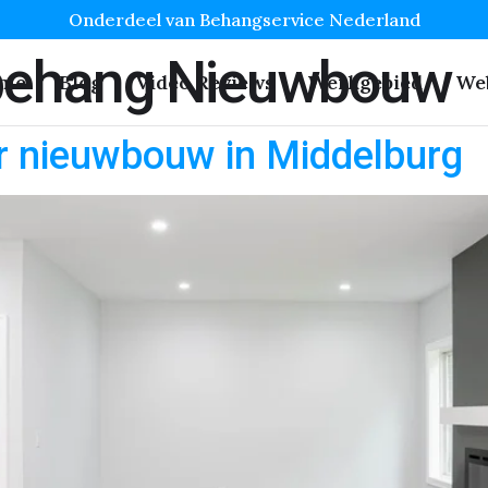
Onderdeel van Behangservice Nederland
behang Nieuwbouw
me
Blog
Video Reviews
Werkgebied
We
r nieuwbouw in Middelburg