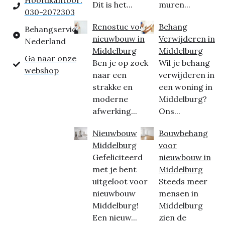
Hoofdkantoor:
Dit is het...
muren...
030-2072303
Renostuc voor
Behang
Behangservice
nieuwbouw in
Verwijderen in
Nederland
Middelburg
Middelburg
Ga naar onze
Ben je op zoek
Wil je behang
webshop
naar een
verwijderen in
strakke en
een woning in
moderne
Middelburg?
afwerking...
Ons...
Nieuwbouw
Bouwbehang
Middelburg
voor
Gefeliciteerd
nieuwbouw in
met je bent
Middelburg
uitgeloot voor
Steeds meer
nieuwbouw
mensen in
Middelburg!
Middelburg
Een nieuw...
zien de